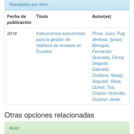
Resultados por ítem:
Fecha de
Título
Autor(es)
publicación
2018
Instrumentos económicos
Pinos, Juan
;
Puig
para la gestión de
Ventosa, Ignasi
;
residuos de envases en
Banegas,
Ecuador
Fernanda
;
Quezada, Fanny
;
Delgado,
Gabriela
;
Orellana, Nataly
;
Saquisilí, Silvia
;
Quindi, Toa
;
Chacón Vintimilla,
Gustavo Javier
Otras opciones relacionadas
Autor