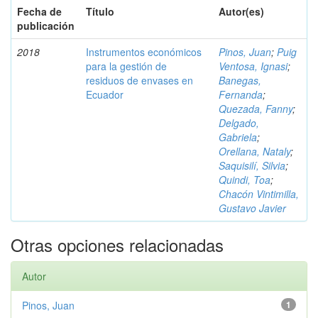
Fecha de
Título
Autor(es)
publicación
2018
Instrumentos económicos
Pinos, Juan
;
Puig
para la gestión de
Ventosa, Ignasi
;
residuos de envases en
Banegas,
Ecuador
Fernanda
;
Quezada, Fanny
;
Delgado,
Gabriela
;
Orellana, Nataly
;
Saquisilí, Silvia
;
Quindi, Toa
;
Chacón Vintimilla,
Gustavo Javier
Otras opciones relacionadas
Autor
Pinos, Juan
1