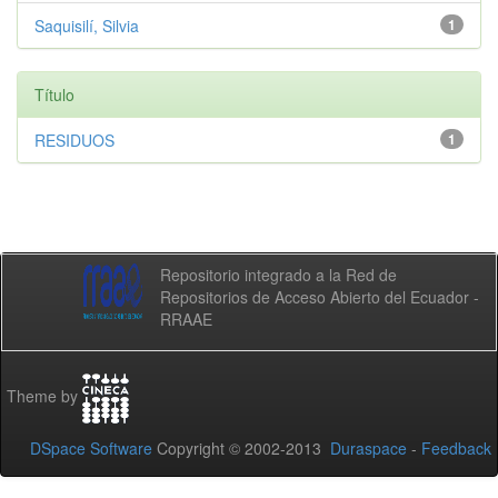
Saquisilí, Silvia
1
Título
RESIDUOS
1
Repositorio integrado a la Red de
Repositorios de Acceso Abierto del Ecuador -
RRAAE
Theme by
DSpace Software
Copyright © 2002-2013
Duraspace
-
Feedback