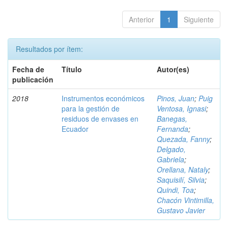
Anterior
1
Siguiente
Resultados por ítem:
Fecha de
Título
Autor(es)
publicación
2018
Instrumentos económicos
Pinos, Juan
;
Puig
para la gestión de
Ventosa, Ignasi
;
residuos de envases en
Banegas,
Ecuador
Fernanda
;
Quezada, Fanny
;
Delgado,
Gabriela
;
Orellana, Nataly
;
Saquisilí, Silvia
;
Quindi, Toa
;
Chacón Vintimilla,
Gustavo Javier