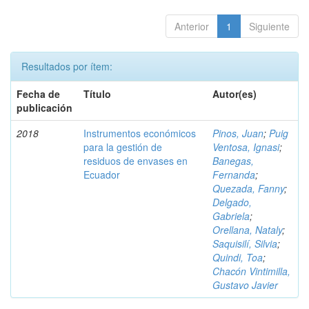
Anterior
1
Siguiente
Resultados por ítem:
Fecha de
Título
Autor(es)
publicación
2018
Instrumentos económicos
Pinos, Juan
;
Puig
para la gestión de
Ventosa, Ignasi
;
residuos de envases en
Banegas,
Ecuador
Fernanda
;
Quezada, Fanny
;
Delgado,
Gabriela
;
Orellana, Nataly
;
Saquisilí, Silvia
;
Quindi, Toa
;
Chacón Vintimilla,
Gustavo Javier