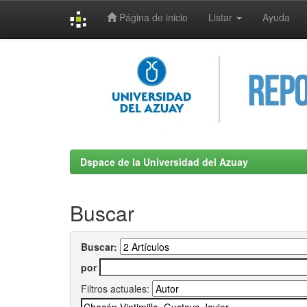
Página de inicio
Listar
Ayuda
Skip
navigation
Dspace de la Universidad del Azuay
Buscar
Buscar:
por
Filtros actuales: