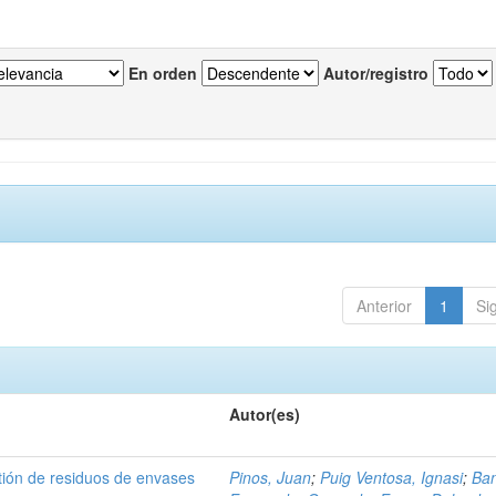
En orden
Autor/registro
Anterior
1
Si
Autor(es)
tión de residuos de envases
Pinos, Juan
;
Puig Ventosa, Ignasi
;
Ba