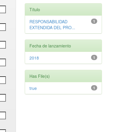
Título
RESPONSABILIDAD
1
EXTENDIDA DEL PRO...
Fecha de lanzamiento
2018
1
Has File(s)
true
1