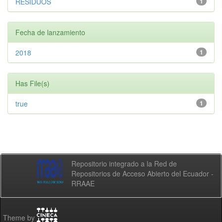
RESIDUOS
1
Fecha de lanzamiento
2018
1
Has File(s)
true
1
Repositorio integrado a la Red de
Repositorios de Acceso Abierto del Ecuador -
RRAAE
Theme by