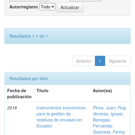
Autor/registro
Resultados 1-1 de 1.
Anterior
1
Siguiente
Resultados por ítem:
Fecha de
Título
Autor(es)
publicación
2018
Instrumentos económicos
Pinos, Juan
;
Puig
para la gestión de
Ventosa, Ignasi
;
residuos de envases en
Banegas,
Ecuador
Fernanda
;
Quezada, Fanny
;