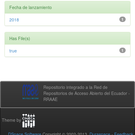
Fecha de lanzamiento
2018
1
Has File(s)
true
1
Repositorio integrado a la Red de
Repositorios de Acceso Abierto del Ecuador -
RRAAE
Theme by
DSpace Software
Copyright © 2002-2013
Duraspace
-
Feedback