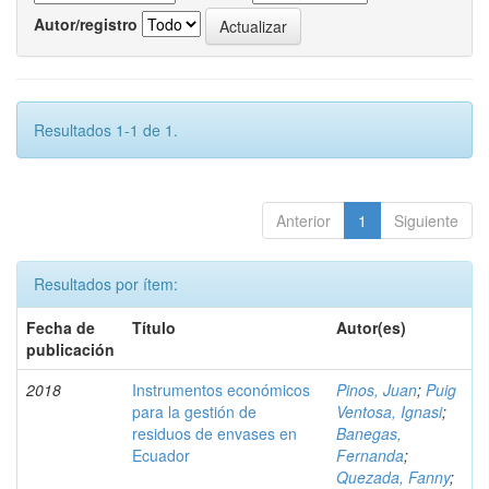
Autor/registro
Resultados 1-1 de 1.
Anterior
1
Siguiente
Resultados por ítem:
Fecha de
Título
Autor(es)
publicación
2018
Instrumentos económicos
Pinos, Juan
;
Puig
para la gestión de
Ventosa, Ignasi
;
residuos de envases en
Banegas,
Ecuador
Fernanda
;
Quezada, Fanny
;