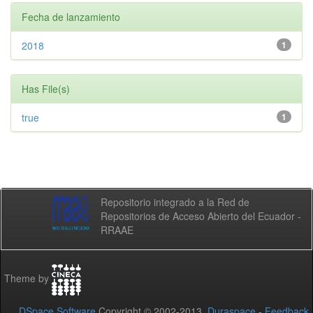
Fecha de lanzamiento
2018
1
Has File(s)
true
1
Repositorio integrado a la Red de
Repositorios de Acceso Abierto del Ecuador -
RRAAE
Theme by
DSpace Software
Copyright © 2002-2013
Duraspace
-
Feedback