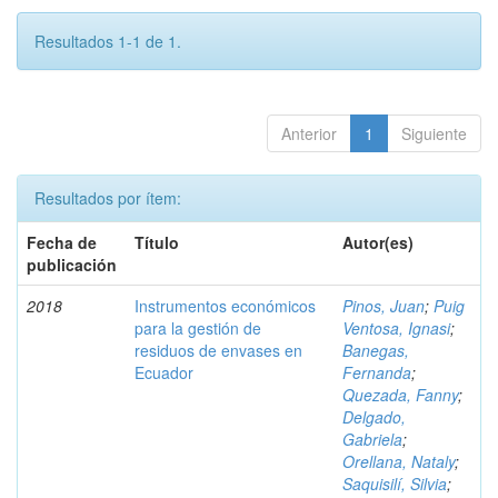
Resultados 1-1 de 1.
Anterior
1
Siguiente
Resultados por ítem:
Fecha de
Título
Autor(es)
publicación
2018
Instrumentos económicos
Pinos, Juan
;
Puig
para la gestión de
Ventosa, Ignasi
;
residuos de envases en
Banegas,
Ecuador
Fernanda
;
Quezada, Fanny
;
Delgado,
Gabriela
;
Orellana, Nataly
;
Saquisilí, Silvia
;