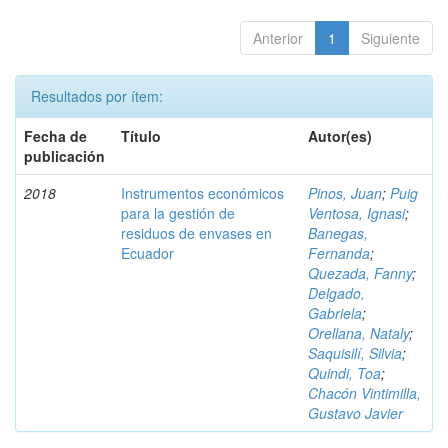
Anterior
1
Siguiente
Resultados por ítem:
Fecha de
Título
Autor(es)
publicación
2018
Instrumentos económicos
Pinos, Juan
;
Puig
para la gestión de
Ventosa, Ignasi
;
residuos de envases en
Banegas,
Ecuador
Fernanda
;
Quezada, Fanny
;
Delgado,
Gabriela
;
Orellana, Nataly
;
Saquisilí, Silvia
;
Quindi, Toa
;
Chacón Vintimilla,
Gustavo Javier