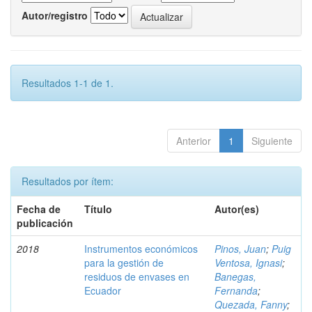
Autor/registro
Resultados 1-1 de 1.
Anterior
1
Siguiente
Resultados por ítem:
Fecha de
Título
Autor(es)
publicación
2018
Instrumentos económicos
Pinos, Juan
;
Puig
para la gestión de
Ventosa, Ignasi
;
residuos de envases en
Banegas,
Ecuador
Fernanda
;
Quezada, Fanny
;