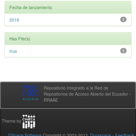
Fecha de lanzamiento
2018
1
Has File(s)
true
1
Repositorio integrado a la Red de
Repositorios de Acceso Abierto del Ecuador -
RRAAE
Theme by
DSpace Software
Copyright © 2002-2013
Duraspace
-
Feedback