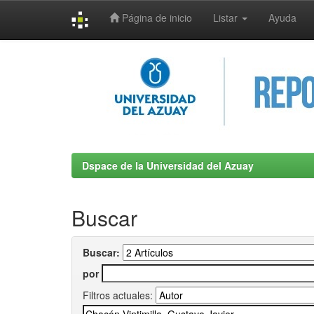
Página de inicio
Listar
Ayuda
Skip
navigation
Dspace de la Universidad del Azuay
Buscar
Buscar:
por
Filtros actuales: