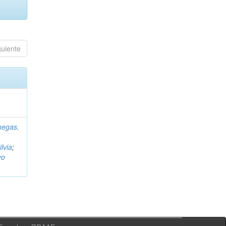
guiente
negas,
ilvia
;
vo