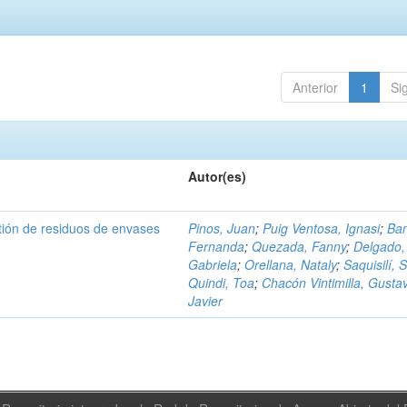
Anterior
1
Si
Autor(es)
tión de residuos de envases
Pinos, Juan
;
Puig Ventosa, Ignasi
;
Ba
Fernanda
;
Quezada, Fanny
;
Delgado,
Gabriela
;
Orellana, Nataly
;
Saquisilí, S
Quindi, Toa
;
Chacón Vintimilla, Gusta
Javier