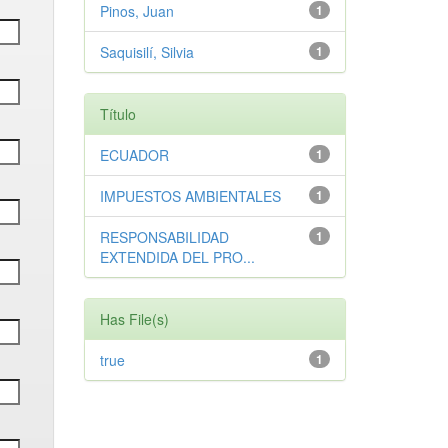
Pinos, Juan
1
Saquisilí, Silvia
1
Título
ECUADOR
1
IMPUESTOS AMBIENTALES
1
RESPONSABILIDAD
1
EXTENDIDA DEL PRO...
Has File(s)
true
1