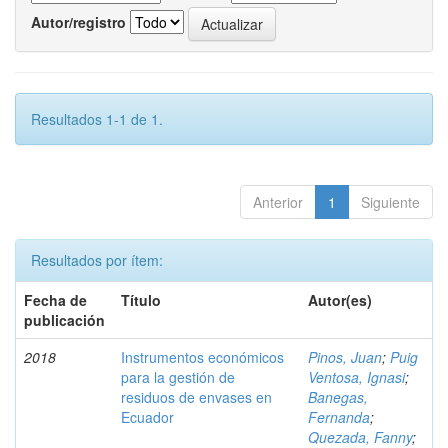
Autor/registro
Resultados 1-1 de 1.
Anterior
1
Siguiente
Resultados por ítem:
Fecha de
Título
Autor(es)
publicación
2018
Instrumentos económicos
Pinos, Juan
;
Puig
para la gestión de
Ventosa, Ignasi
;
residuos de envases en
Banegas,
Ecuador
Fernanda
;
Quezada, Fanny
;