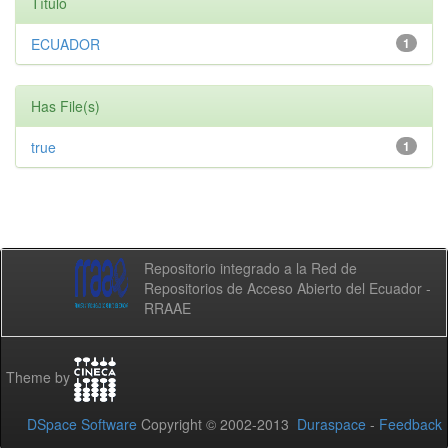
Título
ECUADOR
1
Has File(s)
true
1
Repositorio integrado a la Red de
Repositorios de Acceso Abierto del Ecuador -
RRAAE
Theme by
DSpace Software
Copyright © 2002-2013
Duraspace
-
Feedback