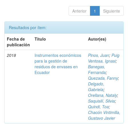
Anterior
1
Siguiente
Resultados por ítem:
Fecha de
Título
Autor(es)
publicación
2018
Instrumentos económicos
Pinos, Juan
;
Puig
para la gestión de
Ventosa, Ignasi
;
residuos de envases en
Banegas,
Ecuador
Fernanda
;
Quezada, Fanny
;
Delgado,
Gabriela
;
Orellana, Nataly
;
Saquisilí, Silvia
;
Quindi, Toa
;
Chacón Vintimilla,
Gustavo Javier