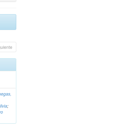
guiente
negas,
ilvia
;
vo