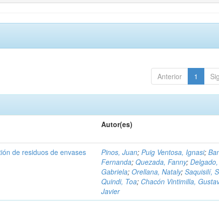
Anterior
1
Si
Autor(es)
tión de residuos de envases
Pinos, Juan
;
Puig Ventosa, Ignasi
;
Ba
Fernanda
;
Quezada, Fanny
;
Delgado,
Gabriela
;
Orellana, Nataly
;
Saquisilí, S
Quindi, Toa
;
Chacón Vintimilla, Gusta
Javier