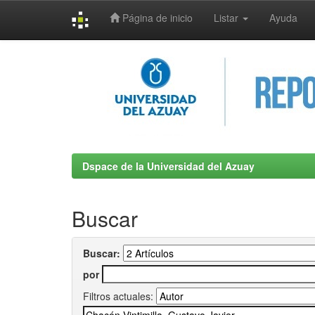
Página de inicio
Listar
Ayuda
Skip
navigation
Dspace de la Universidad del Azuay
Buscar
Buscar:
por
Filtros actuales: