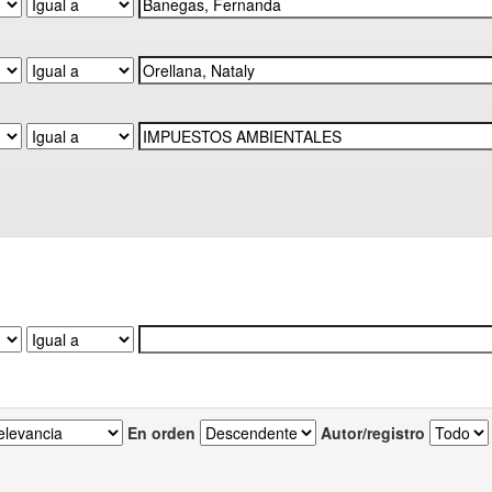
En orden
Autor/registro