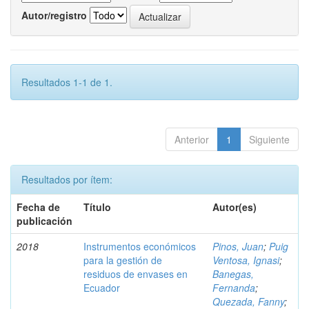
Autor/registro
Resultados 1-1 de 1.
Anterior
1
Siguiente
Resultados por ítem:
Fecha de
Título
Autor(es)
publicación
2018
Instrumentos económicos
Pinos, Juan
;
Puig
para la gestión de
Ventosa, Ignasi
;
residuos de envases en
Banegas,
Ecuador
Fernanda
;
Quezada, Fanny
;