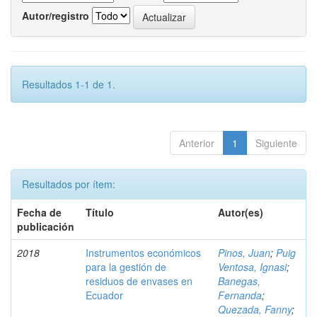
Autor/registro
Resultados 1-1 de 1.
Anterior
1
Siguiente
Resultados por ítem:
Fecha de
Título
Autor(es)
publicación
2018
Instrumentos económicos
Pinos, Juan
;
Puig
para la gestión de
Ventosa, Ignasi
;
residuos de envases en
Banegas,
Ecuador
Fernanda
;
Quezada, Fanny
;