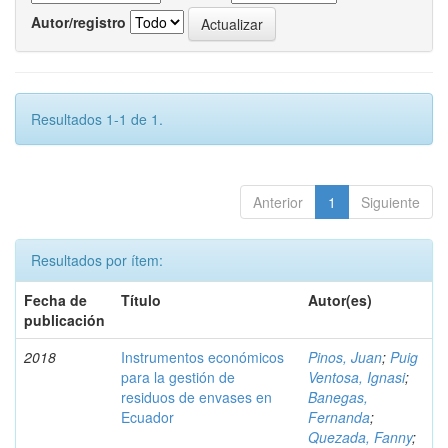
Autor/registro
Resultados 1-1 de 1.
Anterior
1
Siguiente
Resultados por ítem:
Fecha de
Título
Autor(es)
publicación
2018
Instrumentos económicos
Pinos, Juan
;
Puig
para la gestión de
Ventosa, Ignasi
;
residuos de envases en
Banegas,
Ecuador
Fernanda
;
Quezada, Fanny
;