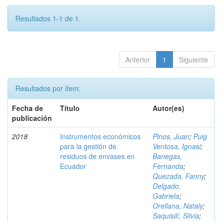
Resultados 1-1 de 1.
Anterior
1
Siguiente
Resultados por ítem:
Fecha de
Título
Autor(es)
publicación
2018
Instrumentos económicos
Pinos, Juan
;
Puig
para la gestión de
Ventosa, Ignasi
;
residuos de envases en
Banegas,
Ecuador
Fernanda
;
Quezada, Fanny
;
Delgado,
Gabriela
;
Orellana, Nataly
;
Saquisilí, Silvia
;