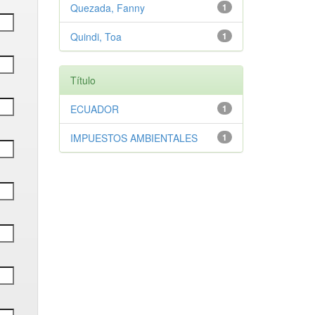
Quezada, Fanny
1
Quindi, Toa
1
Título
ECUADOR
1
IMPUESTOS AMBIENTALES
1