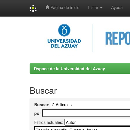
Página de inicio
Listar
Ayuda
Skip
navigation
Dspace de la Universidad del Azuay
Buscar
Buscar:
por
Filtros actuales: