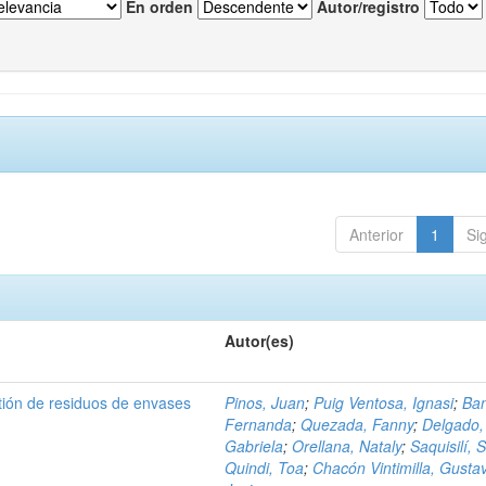
En orden
Autor/registro
Anterior
1
Si
Autor(es)
tión de residuos de envases
Pinos, Juan
;
Puig Ventosa, Ignasi
;
Ba
Fernanda
;
Quezada, Fanny
;
Delgado,
Gabriela
;
Orellana, Nataly
;
Saquisilí, S
Quindi, Toa
;
Chacón Vintimilla, Gusta