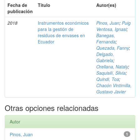
Fecha de
Título
Autor(es)
publicación
2018
Instrumentos económicos
Pinos, Juan
;
Puig
para la gestión de
Ventosa, Ignasi
;
residuos de envases en
Banegas,
Ecuador
Fernanda
;
Quezada, Fanny
;
Delgado,
Gabriela
;
Orellana, Nataly
;
Saquisilí, Silvia
;
Quindi, Toa
;
Chacón Vintimilla,
Gustavo Javier
Otras opciones relacionadas
Autor
Pinos, Juan
1