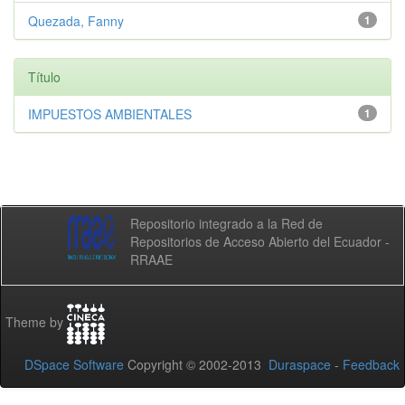
Quezada, Fanny
1
Título
IMPUESTOS AMBIENTALES
1
Repositorio integrado a la Red de
Repositorios de Acceso Abierto del Ecuador -
RRAAE
Theme by
DSpace Software
Copyright © 2002-2013
Duraspace
-
Feedback