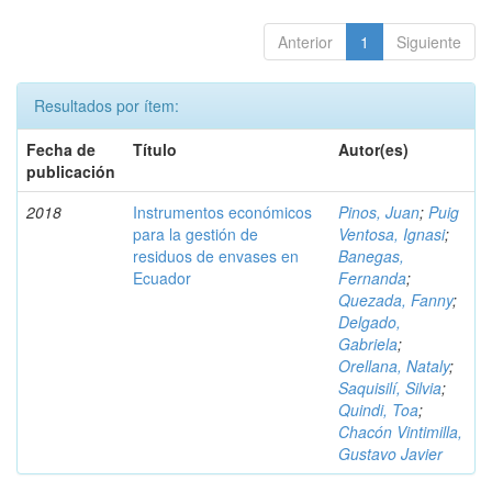
Anterior
1
Siguiente
Resultados por ítem:
Fecha de
Título
Autor(es)
publicación
2018
Instrumentos económicos
Pinos, Juan
;
Puig
para la gestión de
Ventosa, Ignasi
;
residuos de envases en
Banegas,
Ecuador
Fernanda
;
Quezada, Fanny
;
Delgado,
Gabriela
;
Orellana, Nataly
;
Saquisilí, Silvia
;
Quindi, Toa
;
Chacón Vintimilla,
Gustavo Javier