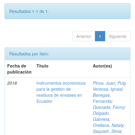
Resultados 1-1 de 1.
Anterior
1
Siguiente
Resultados por ítem:
Fecha de
Título
Autor(es)
publicación
2018
Instrumentos económicos
Pinos, Juan
;
Puig
para la gestión de
Ventosa, Ignasi
;
residuos de envases en
Banegas,
Ecuador
Fernanda
;
Quezada, Fanny
;
Delgado,
Gabriela
;
Orellana, Nataly
;
Saquisilí, Silvia
;