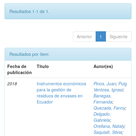
Resultados 1-1 de 1.
Anterior
1
Siguiente
Resultados por ítem:
Fecha de
Título
Autor(es)
publicación
2018
Instrumentos económicos
Pinos, Juan
;
Puig
para la gestión de
Ventosa, Ignasi
;
residuos de envases en
Banegas,
Ecuador
Fernanda
;
Quezada, Fanny
;
Delgado,
Gabriela
;
Orellana, Nataly
;
Saquisilí, Silvia
;