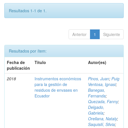
Resultados 1-1 de 1.
Anterior
1
Siguiente
Resultados por ítem:
Fecha de
Título
Autor(es)
publicación
2018
Instrumentos económicos
Pinos, Juan
;
Puig
para la gestión de
Ventosa, Ignasi
;
residuos de envases en
Banegas,
Ecuador
Fernanda
;
Quezada, Fanny
;
Delgado,
Gabriela
;
Orellana, Nataly
;
Saquisilí, Silvia
;