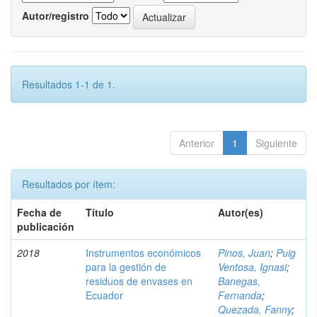
Autor/registro
Resultados 1-1 de 1.
Anterior
1
Siguiente
Resultados por ítem:
Fecha de
Título
Autor(es)
publicación
2018
Instrumentos económicos
Pinos, Juan
;
Puig
para la gestión de
Ventosa, Ignasi
;
residuos de envases en
Banegas,
Ecuador
Fernanda
;
Quezada, Fanny
;