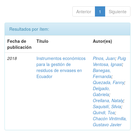
Anterior
1
Siguiente
Resultados por ítem:
Fecha de
Título
Autor(es)
publicación
2018
Instrumentos económicos
Pinos, Juan
;
Puig
para la gestión de
Ventosa, Ignasi
;
residuos de envases en
Banegas,
Ecuador
Fernanda
;
Quezada, Fanny
;
Delgado,
Gabriela
;
Orellana, Nataly
;
Saquisilí, Silvia
;
Quindi, Toa
;
Chacón Vintimilla,
Gustavo Javier