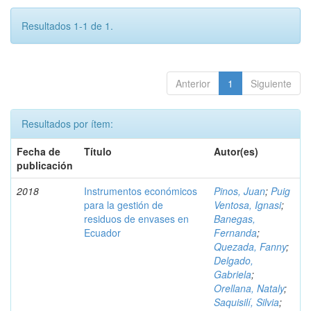
Resultados 1-1 de 1.
Anterior
1
Siguiente
Resultados por ítem:
Fecha de
Título
Autor(es)
publicación
2018
Instrumentos económicos
Pinos, Juan
;
Puig
para la gestión de
Ventosa, Ignasi
;
residuos de envases en
Banegas,
Ecuador
Fernanda
;
Quezada, Fanny
;
Delgado,
Gabriela
;
Orellana, Nataly
;
Saquisilí, Silvia
;