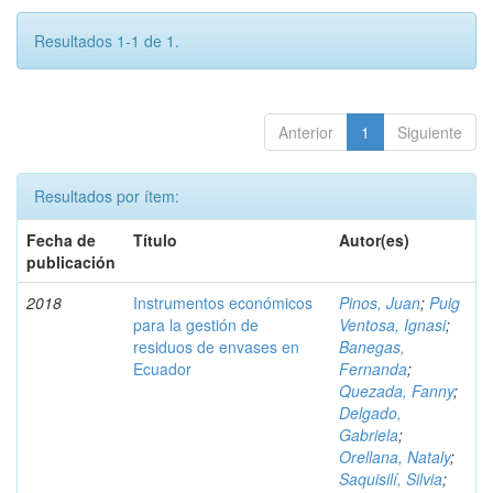
Resultados 1-1 de 1.
Anterior
1
Siguiente
Resultados por ítem:
Fecha de
Título
Autor(es)
publicación
2018
Instrumentos económicos
Pinos, Juan
;
Puig
para la gestión de
Ventosa, Ignasi
;
residuos de envases en
Banegas,
Ecuador
Fernanda
;
Quezada, Fanny
;
Delgado,
Gabriela
;
Orellana, Nataly
;
Saquisilí, Silvia
;