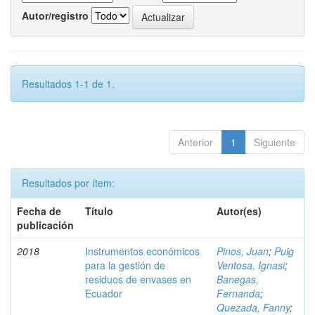
Autor/registro
Resultados 1-1 de 1.
Anterior
1
Siguiente
Resultados por ítem:
Fecha de
Título
Autor(es)
publicación
2018
Instrumentos económicos
Pinos, Juan
;
Puig
para la gestión de
Ventosa, Ignasi
;
residuos de envases en
Banegas,
Ecuador
Fernanda
;
Quezada, Fanny
;