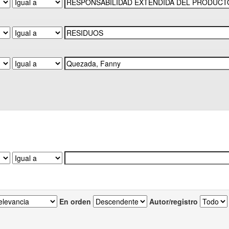
En orden
Autor/registro