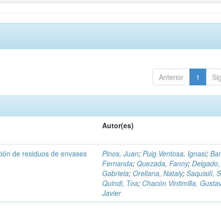
Anterior
1
Si
Autor(es)
tión de residuos de envases
Pinos, Juan
;
Puig Ventosa, Ignasi
;
Ba
Fernanda
;
Quezada, Fanny
;
Delgado,
Gabriela
;
Orellana, Nataly
;
Saquisilí, S
Quindi, Toa
;
Chacón Vintimilla, Gusta
Javier