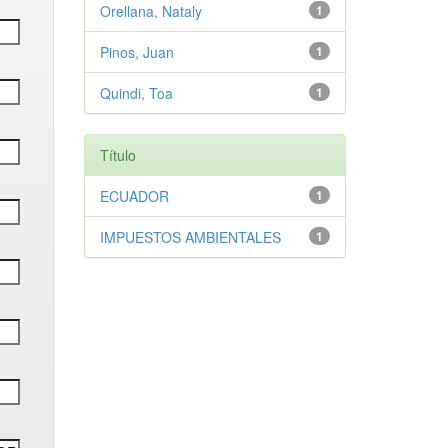
Orellana, Nataly
1
Pinos, Juan
1
Quindi, Toa
1
Título
ECUADOR
1
IMPUESTOS AMBIENTALES
1