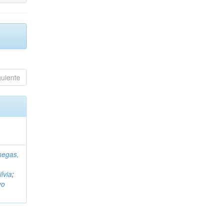
guiente
negas,
ilvia
;
vo