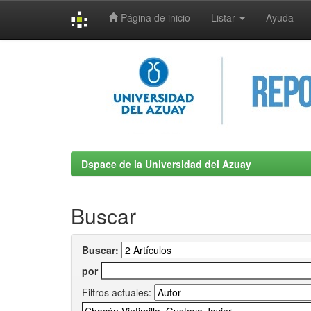
Página de inicio
Listar
Ayuda
Skip
navigation
Dspace de la Universidad del Azuay
Buscar
Buscar:
por
Filtros actuales: