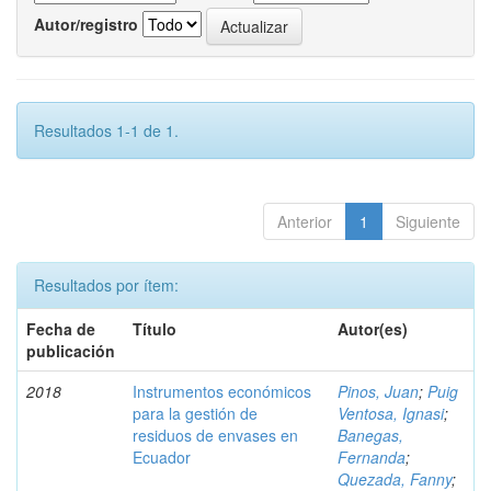
Autor/registro
Resultados 1-1 de 1.
Anterior
1
Siguiente
Resultados por ítem:
Fecha de
Título
Autor(es)
publicación
2018
Instrumentos económicos
Pinos, Juan
;
Puig
para la gestión de
Ventosa, Ignasi
;
residuos de envases en
Banegas,
Ecuador
Fernanda
;
Quezada, Fanny
;