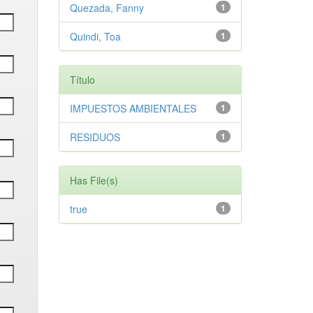
Quezada, Fanny
1
Quindi, Toa
1
Título
IMPUESTOS AMBIENTALES
1
RESIDUOS
1
Has File(s)
true
1