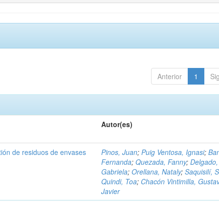
Anterior
1
Si
Autor(es)
tión de residuos de envases
Pinos, Juan
;
Puig Ventosa, Ignasi
;
Ba
Fernanda
;
Quezada, Fanny
;
Delgado,
Gabriela
;
Orellana, Nataly
;
Saquisilí, S
Quindi, Toa
;
Chacón Vintimilla, Gusta
Javier