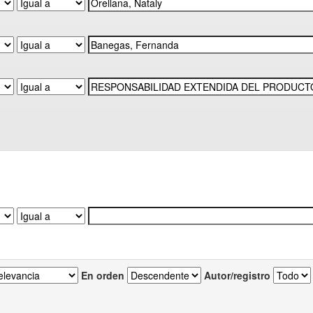
En orden
Autor/registro