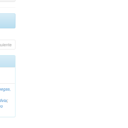
guiente
negas,
ilvia
;
vo