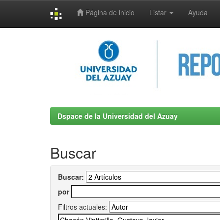
Página de inicio
Listar
Ayuda
Skip
navigation
Dspace de la Universidad del Azuay
Buscar
Buscar:
por
Filtros actuales: