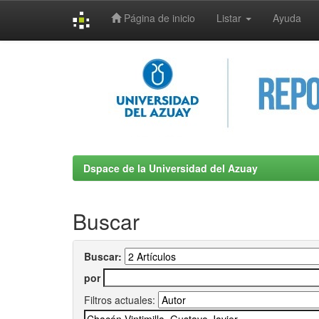
Página de inicio
Listar
Ayuda
Skip
navigation
Dspace de la Universidad del Azuay
Buscar
Buscar:
por
Filtros actuales: