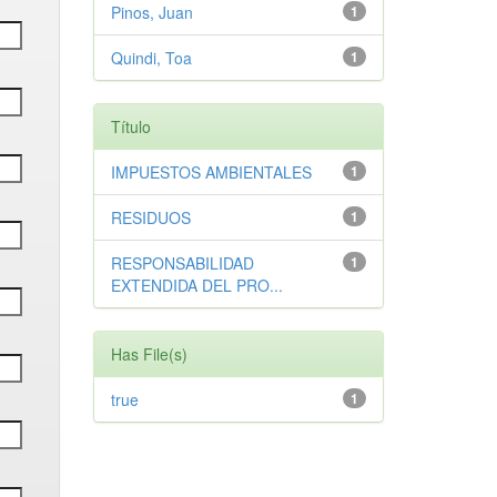
Pinos, Juan
1
Quindi, Toa
1
Título
IMPUESTOS AMBIENTALES
1
RESIDUOS
1
RESPONSABILIDAD
1
EXTENDIDA DEL PRO...
Has File(s)
true
1