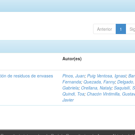
Anterior
1
Si
Autor(es)
tión de residuos de envases
Pinos, Juan
;
Puig Ventosa, Ignasi
;
Ba
Fernanda
;
Quezada, Fanny
;
Delgado,
Gabriela
;
Orellana, Nataly
;
Saquisilí, S
Quindi, Toa
;
Chacón Vintimilla, Gusta
Javier