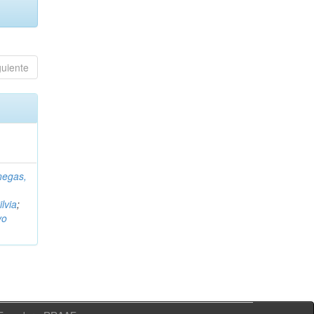
guiente
negas,
ilvia
;
vo