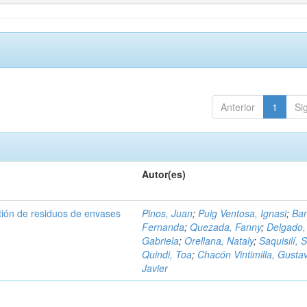
Anterior
1
Si
Autor(es)
tión de residuos de envases
Pinos, Juan
;
Puig Ventosa, Ignasi
;
Ba
Fernanda
;
Quezada, Fanny
;
Delgado,
Gabriela
;
Orellana, Nataly
;
Saquisilí, S
Quindi, Toa
;
Chacón Vintimilla, Gusta
Javier