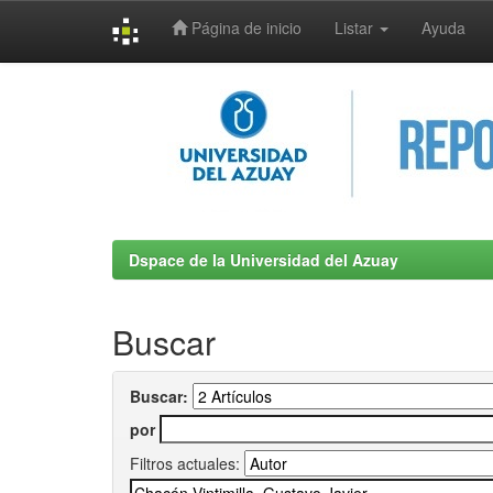
Página de inicio
Listar
Ayuda
Skip
navigation
Dspace de la Universidad del Azuay
Buscar
Buscar:
por
Filtros actuales: