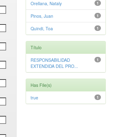
Orellana, Nataly
1
Pinos, Juan
1
Quindi, Toa
1
Título
RESPONSABILIDAD
1
EXTENDIDA DEL PRO...
Has File(s)
true
1