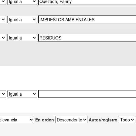
En orden
Autor/registro