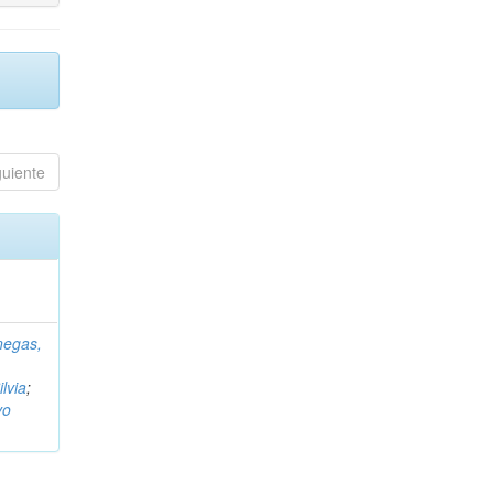
guiente
negas,
ilvia
;
vo