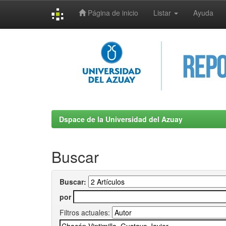
Página de inicio
Listar
Ayuda
Skip
navigation
Dspace de la Universidad del Azuay
Buscar
Buscar:
por
Filtros actuales: