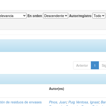
En orden
Autor/registro
Anterior
1
Si
Autor(es)
tión de residuos de envases
Pinos, Juan
;
Puig Ventosa, Ignasi
;
Ba