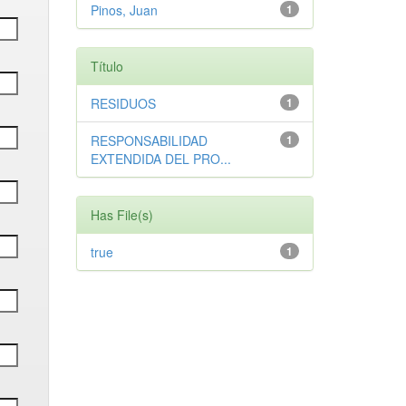
Pinos, Juan
1
Título
RESIDUOS
1
RESPONSABILIDAD
1
EXTENDIDA DEL PRO...
Has File(s)
true
1