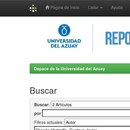
Página de inicio
Listar
Ayuda
Skip
navigation
Dspace de la Universidad del Azuay
Buscar
Buscar:
por
Filtros actuales: