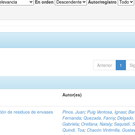
En orden
Autor/registro
Anterior
1
Si
Autor(es)
tión de residuos de envases
Pinos, Juan
;
Puig Ventosa, Ignasi
;
Ba
Fernanda
;
Quezada, Fanny
;
Delgado,
Gabriela
;
Orellana, Nataly
;
Saquisilí, S
Quindi, Toa
;
Chacón Vintimilla, Gusta