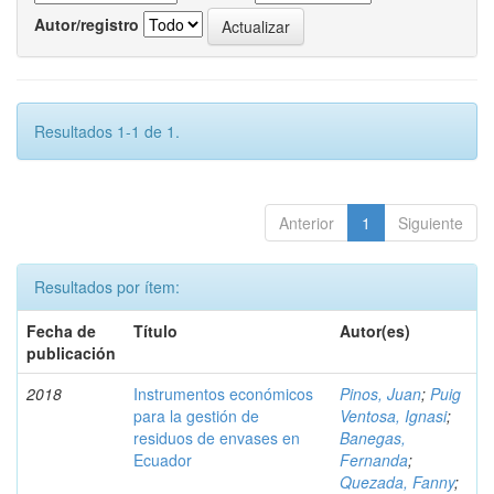
Autor/registro
Resultados 1-1 de 1.
Anterior
1
Siguiente
Resultados por ítem:
Fecha de
Título
Autor(es)
publicación
2018
Instrumentos económicos
Pinos, Juan
;
Puig
para la gestión de
Ventosa, Ignasi
;
residuos de envases en
Banegas,
Ecuador
Fernanda
;
Quezada, Fanny
;