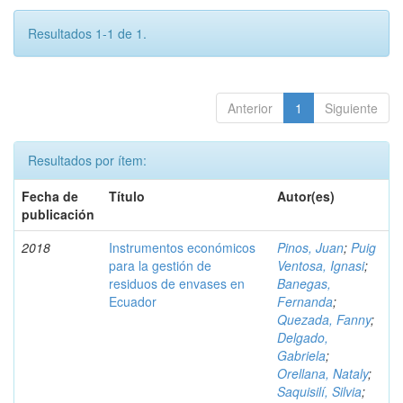
Resultados 1-1 de 1.
Anterior
1
Siguiente
Resultados por ítem:
Fecha de
Título
Autor(es)
publicación
2018
Instrumentos económicos
Pinos, Juan
;
Puig
para la gestión de
Ventosa, Ignasi
;
residuos de envases en
Banegas,
Ecuador
Fernanda
;
Quezada, Fanny
;
Delgado,
Gabriela
;
Orellana, Nataly
;
Saquisilí, Silvia
;