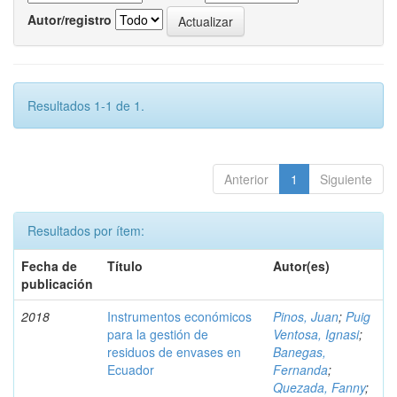
Autor/registro
Resultados 1-1 de 1.
Anterior
1
Siguiente
Resultados por ítem:
Fecha de
Título
Autor(es)
publicación
2018
Instrumentos económicos
Pinos, Juan
;
Puig
para la gestión de
Ventosa, Ignasi
;
residuos de envases en
Banegas,
Ecuador
Fernanda
;
Quezada, Fanny
;