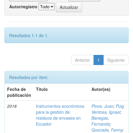
Autor/registro
Resultados 1-1 de 1.
Anterior
1
Siguiente
Resultados por ítem:
Fecha de
Título
Autor(es)
publicación
2018
Instrumentos económicos
Pinos, Juan
;
Puig
para la gestión de
Ventosa, Ignasi
;
residuos de envases en
Banegas,
Ecuador
Fernanda
;
Quezada, Fanny
;