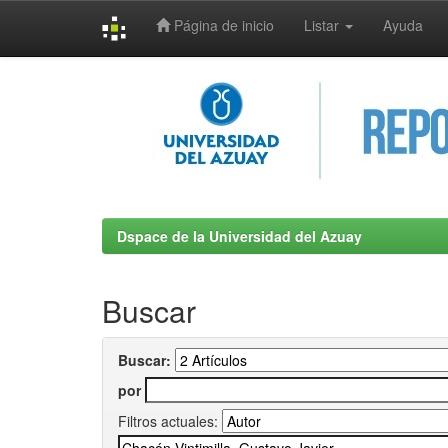
Página de inicio
Listar
Ayuda
Skip
navigation
Dspace de la Universidad del Azuay
Buscar
Buscar:
por
Filtros actuales: