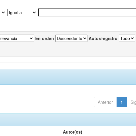
En orden
Autor/registro
Anterior
1
Si
Autor(es)