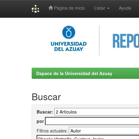
Página de inicio
Listar
Ayuda
Skip
navigation
Dspace de la Universidad del Azuay
Buscar
Buscar:
por
Filtros actuales: