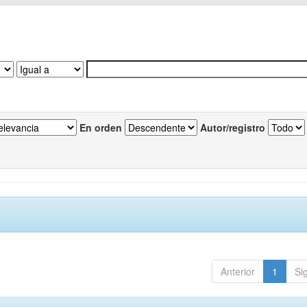
En orden
Autor/registro
Anterior
1
Si