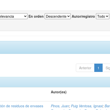
En orden
Autor/registro
Anterior
1
Si
Autor(es)
tión de residuos de envases
Pinos, Juan
;
Puig Ventosa, Ignasi
;
Ba