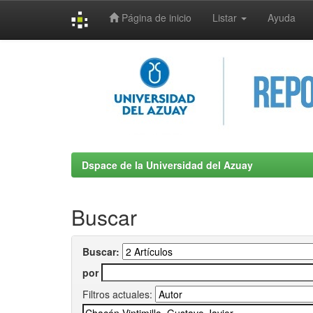
Página de inicio
Listar
Ayuda
Skip
navigation
Dspace de la Universidad del Azuay
Buscar
Buscar:
por
Filtros actuales: