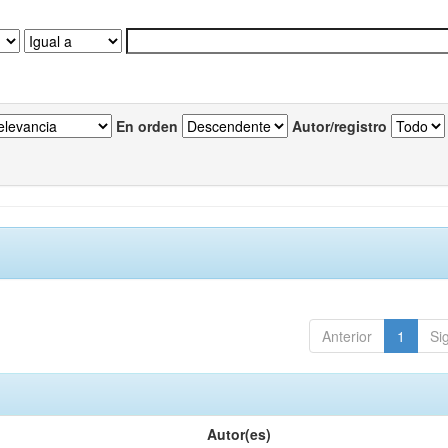
En orden
Autor/registro
Anterior
1
Si
Autor(es)