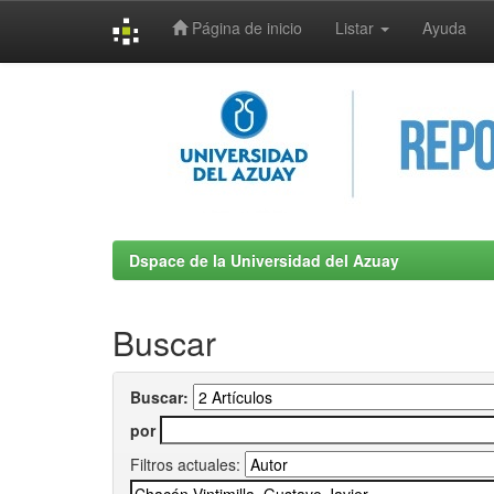
Página de inicio
Listar
Ayuda
Skip
navigation
Dspace de la Universidad del Azuay
Buscar
Buscar:
por
Filtros actuales: