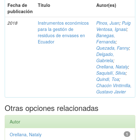
Fecha de
Título
Autor(es)
publicación
2018
Instrumentos económicos
Pinos, Juan
;
Puig
para la gestión de
Ventosa, Ignasi
;
residuos de envases en
Banegas,
Ecuador
Fernanda
;
Quezada, Fanny
;
Delgado,
Gabriela
;
Orellana, Nataly
;
Saquisilí, Silvia
;
Quindi, Toa
;
Chacón Vintimilla,
Gustavo Javier
Otras opciones relacionadas
Autor
Orellana, Nataly
1