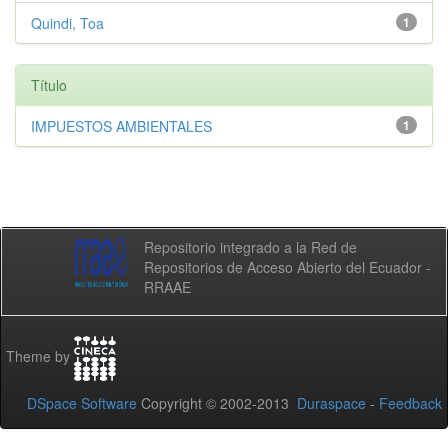
Quindi, Toa
1
Título
IMPUESTOS AMBIENTALES
1
Repositorio integrado a la Red de
Repositorios de Acceso Abierto del Ecuador -
RRAAE
Theme by
DSpace Software
Copyright © 2002-2013
Duraspace
-
Feedback