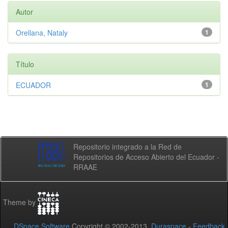
Autor
Orellana, Nataly
1
Título
ECUADOR
1
Repositorio integrado a la Red de
Repositorios de Acceso Abierto del Ecuador -
RRAAE
Theme by
DSpace Software
Copyright © 2002-2013
Duraspace
-
Feedback