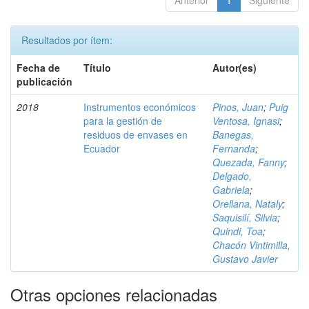
Anterior
1
Siguiente
Resultados por ítem:
Fecha de
Título
Autor(es)
publicación
2018
Instrumentos económicos
Pinos, Juan
;
Puig
para la gestión de
Ventosa, Ignasi
;
residuos de envases en
Banegas,
Ecuador
Fernanda
;
Quezada, Fanny
;
Delgado,
Gabriela
;
Orellana, Nataly
;
Saquisilí, Silvia
;
Quindi, Toa
;
Chacón Vintimilla,
Gustavo Javier
Otras opciones relacionadas