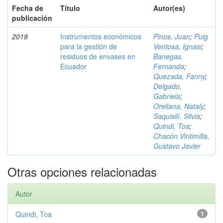
Fecha de
Título
Autor(es)
publicación
2018
Instrumentos económicos
Pinos, Juan
;
Puig
para la gestión de
Ventosa, Ignasi
;
residuos de envases en
Banegas,
Ecuador
Fernanda
;
Quezada, Fanny
;
Delgado,
Gabriela
;
Orellana, Nataly
;
Saquisilí, Silvia
;
Quindi, Toa
;
Chacón Vintimilla,
Gustavo Javier
Otras opciones relacionadas
Autor
Quindi, Toa
1