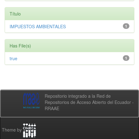
Título
IMPUESTOS AMBIENTALES
1
Has File(s)
true
1
Repositorio integrado a la Red de
Repositorios de Acceso Abierto del Ecuador -
RRAAE
Theme by