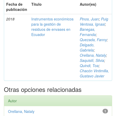
Fecha de
Título
Autor(es)
publicación
2018
Instrumentos económicos
Pinos, Juan
;
Puig
para la gestión de
Ventosa, Ignasi
;
residuos de envases en
Banegas,
Ecuador
Fernanda
;
Quezada, Fanny
;
Delgado,
Gabriela
;
Orellana, Nataly
;
Saquisilí, Silvia
;
Quindi, Toa
;
Chacón Vintimilla,
Gustavo Javier
Otras opciones relacionadas
Autor
Orellana, Nataly
1