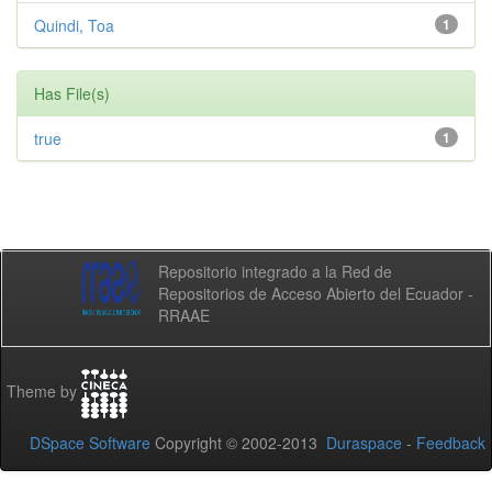
Quindi, Toa
1
Has File(s)
true
1
Repositorio integrado a la Red de
Repositorios de Acceso Abierto del Ecuador -
RRAAE
Theme by
DSpace Software
Copyright © 2002-2013
Duraspace
-
Feedback